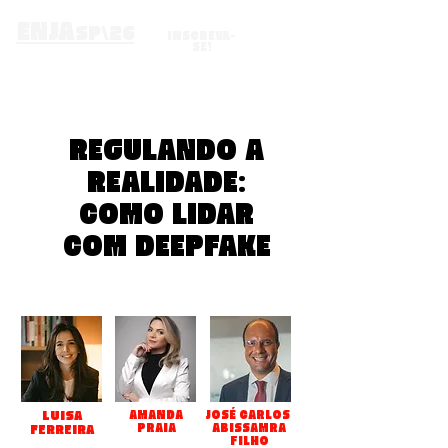
ENJA
SP\26
INSCREVA-
SE!
REGULANDO A
REALIDADE:
COMO LIDAR
COM DEEPFAKE
LUISA
AMANDA
JOSÉ CARLOS
PRAIA
ABISSAMRA
FERREIRA
FILHO